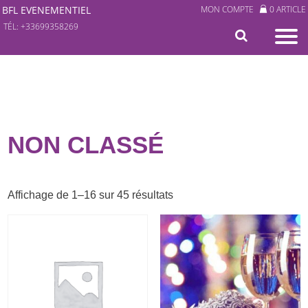
BFL EVENEMENTIEL
MON COMPTE
0 ARTICLE
TÉL: +33699358269
NON CLASSÉ
Trié
Affichage de 1–16 sur 45 résultats
du
plus
récent
au
plus
ancien