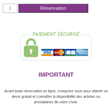
quantité
Réservation
de
Location
de
limousine
avec
chauffeur
-
3
heures
IMPORTANT
Avant toute réservation en ligne, contactez nous pour obtenir un
devis gratuit et connaître la disponibilité des artistes ou
prestataires de votre choix.